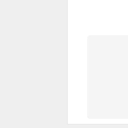
Rotsoul logo /
SEP
25
Typeface
個人logo和英文字母設計
A