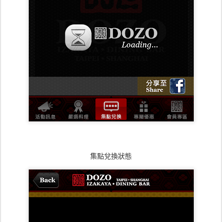
集點兌換狀態