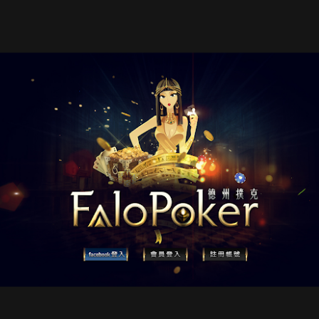
Pharaoh gaming
Live Casino WEB /
NOV
JUN
29
11
official website
APP UI
Pharaoh Gaming
遊戲娛樂平台網頁設計
Pharaoh Gaming WEB Demo
Game Banner 2017
PR
2