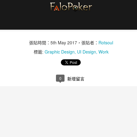
的狀況下，找 Aoife Huang 和我一起合作這幅作品；我們構思了兩個主
題分別為日本鬼怪的雪女或唐傘小僧做為主題，在和許小姐確認後決定以
唐傘小僧主題進行。
唐傘小僧（日語：からかさ小僧）
非常知名的日本妖怪，屬於付喪神的一種。所謂的付喪神是指，物品放置
張貼時間：
5th May 2017
，張貼者：
Rotsoul
不理經過100年，便會吸收靈力而成為妖怪。付喪神的出現通常為提醒人
APP UI - User interface
PR
類珍惜身邊的事物。普遍形象算是很可愛的妖怪，似乎不會危害人類，而
標籤:
Graphic Design
UI Design
Work
6
自己試做的一個手機首頁介面，希望有天自己的手機可以用。
且還很實用(?)現代也有許多以唐傘小僧為創作的故事，例如在看見人類被
雨淋時就會跑出來替他撐傘。
因為是要印製在行李箱上雲遊四方的圖，設計概念為將許小姐的形象結合
唐傘小僧，在被閒置一百年後終於化成人形去全世界旅行，而許小姐本身
0
新增留言
有養狗，因此將她的狗畫成犬神隨行保護，在場景上則是參考了鳳凰古城
和日式城池的樣貌。
犬神（日語：いぬがみ）
犬神（又名狗神）是一種日本妖怪，施術者可以召喚它降災於人，或守護
喜帖設計 - tong & huang
AR
自身或家族的安全。
14
2015年接到高職同學要結婚的消息，雖然交女友偷偷藏了兩年才跟
我說，還是親自幫忙設計了喜帖。