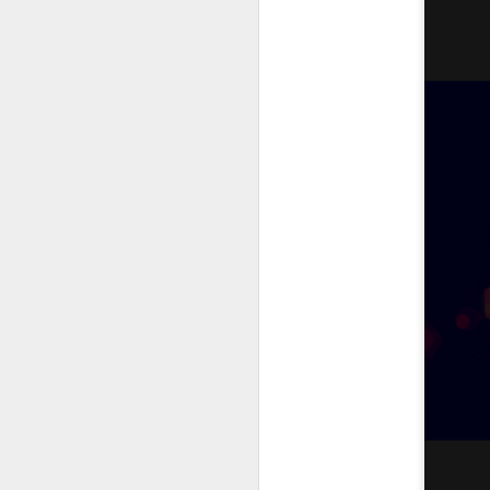
Rotsoul logo /
SEP
25
Typeface
個人logo和英文字母設計
A