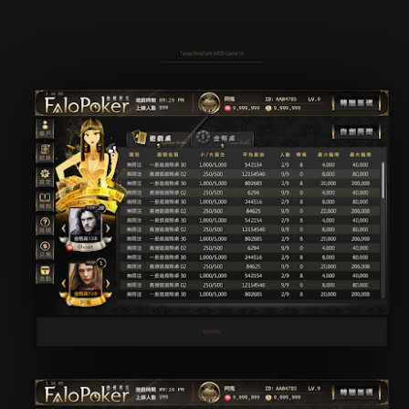
妞妞撲克 網頁遊戲介面設計
UL
19
以古埃及為主題的遊戲介面，遊戲區共分為五個等級，賦予五個等
級不同的主題色彩和材質，分別應用在大廳入口及遊戲桌場景。
新手區=木頭；高手區=石塊；至尊區=鐵鑄；頂級區=黃金；私人區=添加
奇幻元素的黃金。
希望打造出自己也會想玩的遊戲畫面。
EB GAME
PP GAME
杰婕數位 名片設計
UL
6
以構圖基礎的點、線、面做主要視覺
公司提供數位科技的服務內容