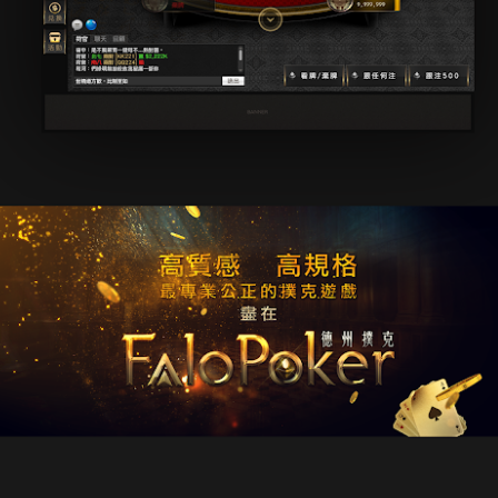
片頭
片尾
Great Virtue 磊德資訊 VI
PR
27
2016年8月進入磊德資訊工作，重新設計了公司VI。
除了設計遊戲介面外，在年底時製作產品展示影片，以下為影片的片頭。
行李箱外殼插畫
AR
12
2016年末接到許小姐的郵件，希望能替她的個人行李箱設計一款浮
世繪風格的插畫，在主題和表現技法上給我很自由的發揮空間，很
難得信任設計專業的好客戶!考慮到一邊上班，在工作時間上可能會拖太