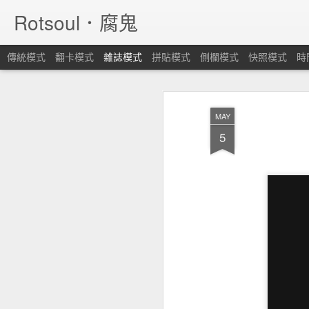
Rotsoul．腐鬼
傳統模式
翻卡模式
雜誌模式
拼貼模式
側欄模式
快照模式
時
MAY
5