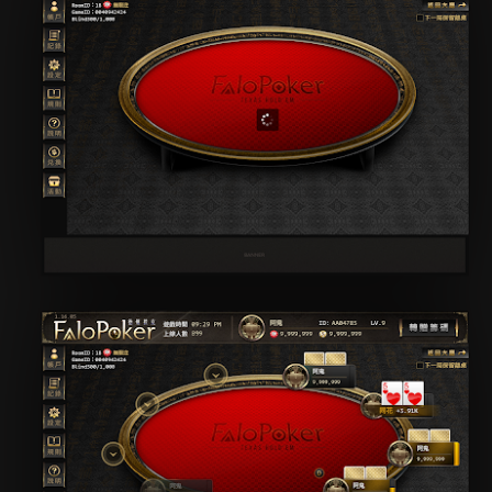
因此採用直線線段而非曲線
將不同間距的點相連成線後構成密度不一的斜面空間
並將其中一斜面延伸出內框
藉此表達突破侷限的概念
Pharaoh Gaming G2E 參展片頭 / 片尾動畫
AY
31
Pharaoh Gaming 在 2017 於澳門 G2E 參展
原有 logo 去設計遊戲介紹影片的片頭和片尾動畫
遊戲產品有較為簡約的現代介面設計
 logo 本身有很重的奢華感
因此想為影片注入奇幻的埃及風格來平衡後續出現的遊戲視覺
主軸放在真金不怕火煉的概念
德州撲克 網頁遊戲介面設計
AY
5
以火光燃燒出金字塔形體
最後再呈現金色沙粒的本質